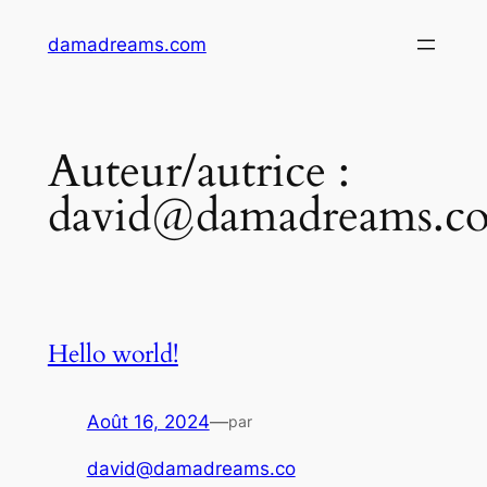
Aller
damadreams.com
au
contenu
Auteur/autrice :
david@damadreams.c
Hello world!
Août 16, 2024
—
par
david@damadreams.co